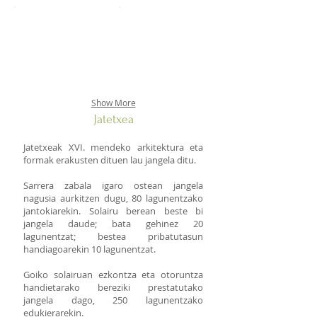
Show More
Jatetxea
Jatetxeak XVI. mendeko arkitektura eta
formak erakusten dituen lau jangela ditu.
Sarrera zabala igaro ostean jangela
nagusia aurkitzen dugu, 80 lagunentzako
jantokiarekin. Solairu berean beste bi
jangela daude; bata gehinez 20
lagunentzat; bestea pribatutasun
handiagoarekin 10 lagunentzat.
Goiko solairuan ezkontza eta otoruntza
handietarako bereziki prestatutako
jangela dago, 250 lagunentzako
edukierarekin.